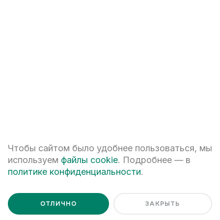
+7
ПЕРЕЗВОНИТЕ МНЕ
Я даю
согласие на обработку персональных данных
Чтобы сайтом было удобнее пользоваться, мы
Я ознакомлен с
Политикой обработки персональных данных
используем
файлы cookie
. Подробнее — в
политике конфиденциальности
.
ОТЛИЧНО
ЗАКРЫТЬ