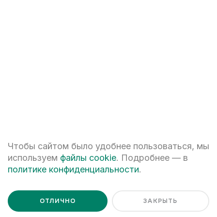
+7
ПЕРЕЗВОНИТЕ МНЕ
Я даю
согласие на обработку персональных данных
Чтобы сайтом было удобнее пользоваться, мы
Я ознакомлен с
Политикой обработки персональных данных
используем
файлы cookie
. Подробнее — в
политике конфиденциальности
.
ОТЛИЧНО
ЗАКРЫТЬ