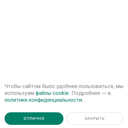
+7
ПЕРЕЗВОНИТЕ МНЕ
Я даю
согласие на обработку персональных данных
Чтобы сайтом было удобнее пользоваться, мы
Я ознакомлен с
Политикой обработки персональных данных
используем
файлы cookie
. Подробнее — в
политике конфиденциальности
.
ОТЛИЧНО
ЗАКРЫТЬ