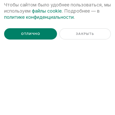
Чтобы сайтом было удобнее пользоваться, мы
Ценим Ваше время и готовы
используем
файлы cookie
. Подробнее — в
политике конфиденциальности
.
ответить на все вопросы
ОТЛИЧНО
ЗАКРЫТЬ
+7
ПЕРЕЗВОНИТЕ МНЕ
Я даю
согласие на обработку персональных данных
Я ознакомлен с
Политикой обработки персональных данных