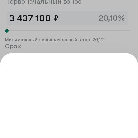
Первоначальный взнос
₽
20,10%
Минимальный первоначальный взнос 20,1%
Срок
лет
Есть материнский капитал
Все банки
Нет доступных ипотечных программ