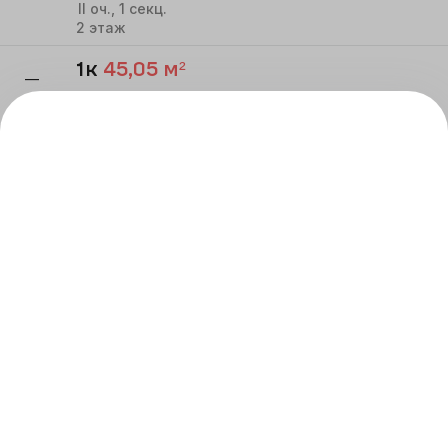
II
оч.,
1
секц.
2
этаж
1к
45,05
м²
—
Речной квартал
II
оч.,
1
секц.
2
этаж
ВСЕ КВАРТИРЫ
Реализация строящихся объектов осуществляется
по договору в соответствии с ФЗ-214 «Об участии
в долевом строительстве», застройщик
ООО СЗ АТОМ-
ПАРИНА
.
Проектная декларация на сайте:
наш.дом.рф
.
ЖК Речной квартал. Квартиры – жилые помещения
объекты долевого строительства.