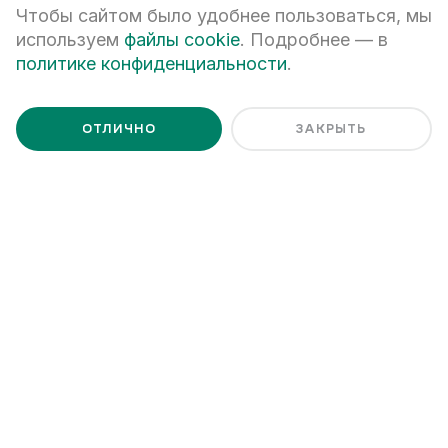
Чтобы сайтом было удобнее пользоваться, мы
используем
файлы cookie
. Подробнее — в
Я даю
согласие на обработку персональных данных
Я ознакомлен с
Политикой обработки персональных данных
политике конфиденциальности
.
ОТЛИЧНО
ЗАКРЫТЬ
+7 (343) 266-93-93
Екатеринбург, ул. Белинского, 39
Наш график работы
пн - пт: 08:00 – 20:00