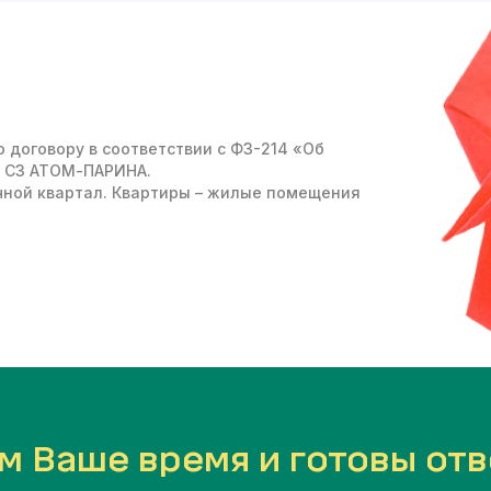
 договору в соответствии с ФЗ-214 «Об
 СЗ АТОМ-ПАРИНА
.
чной квартал. Квартиры – жилые помещения
м Ваше время и готовы отв