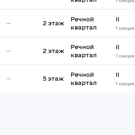
1
секция
Речной
II
2
этаж
—
квартал
очере
1
секция
Речной
II
2
этаж
—
квартал
очере
1
секция
Речной
II
5
этаж
—
квартал
очере
1
секция