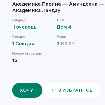
Академика Парина — Амундсена —
Академика Ландау
Очередь
Дом
II
очередь
Дом
4
Секция
Этаж
1
Секция
3
ИЗ
27
Номер квартиры
15
ХОЧУ!
В ИЗБРАННОЕ