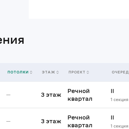
ения
ПОТОЛКИ
ЭТАЖ
ПРОЕКТ
ОЧЕРЕД
Речной
II
3
этаж
—
квартал
очере
1
секция
Речной
II
3
этаж
—
квартал
очере
1
секция