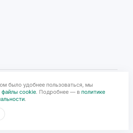
ом было удобнее пользоваться, мы
ой Федерации и может быть изменена по усмотрению компании.
чной офертой. 3D-визуализации объектов жилой и коммерческой
файлы cookie
. Подробнее — в
политике
вом
иальности
.