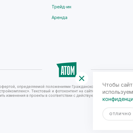
Трейд-ин
Аренда
Чтобы сайт
й офертой, определяемой положениями Гражданского кодекса Российск
стройкомплекс». Текстовый и фотоконтент на сайте не является публи
используем
ть изменения в проекты в соответствии с действующим законодательст
конфиденц
ОТЛИЧНО