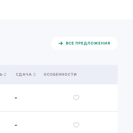
ВСЕ ПРЕДЛОЖЕНИЯ
ОСОБЕННОСТИ
Ь
СДАЧА
-
дь
-
дь