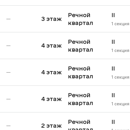
Речной
II
3
этаж
—
квартал
очере
1
секция
Речной
II
4
этаж
—
квартал
очере
1
секция
Речной
II
4
этаж
—
квартал
очере
1
секция
Речной
II
4
этаж
—
квартал
очере
1
секция
Речной
II
2
этаж
—
квартал
очере