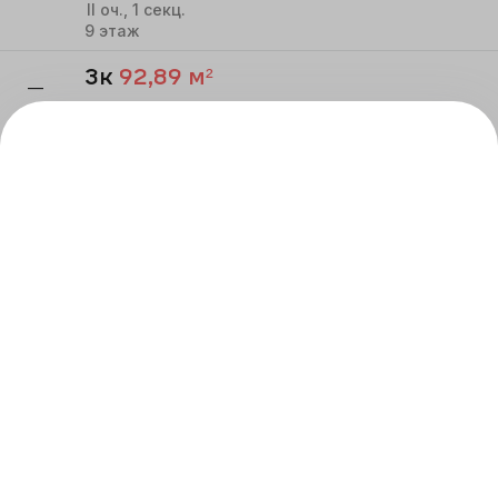
II
оч.,
1
секц.
9
этаж
3к
92,89
м²
—
Речной квартал
II
оч.,
1
секц.
3
этаж
ВСЕ КВАРТИРЫ
Реализация строящихся объектов осуществляется
по договору в соответствии с ФЗ-214 «Об участии
в долевом строительстве», застройщик
ООО СЗ АТОМ-
ПАРИНА
.
Проектная декларация на сайте:
наш.дом.рф
.
ЖК Речной квартал. Квартиры – жилые помещения
объекты долевого строительства.