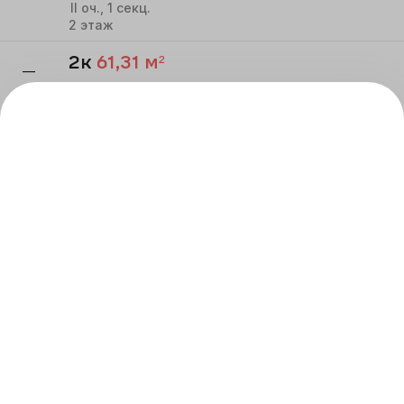
II
оч.,
1
секц.
2
этаж
2к
61,31
м²
—
Речной квартал
II
оч.,
1
секц.
5
этаж
ВСЕ КВАРТИРЫ
Реализация строящихся объектов осуществляется
по договору в соответствии с ФЗ-214 «Об участии
в долевом строительстве», застройщик
ООО СЗ АТОМ-
ПАРИНА
.
Проектная декларация на сайте:
наш.дом.рф
.
ЖК Речной квартал. Квартиры – жилые помещения
объекты долевого строительства.