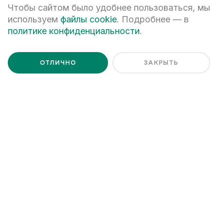
Чтобы сайтом было удобнее пользоваться, мы
используем
файлы cookie
. Подробнее — в
Я даю
согласие на обработку персональных данных
Я ознакомлен с
Политикой обработки персональных данных
политике конфиденциальности
.
ОТЛИЧНО
ЗАКРЫТЬ
+7 (343) 266-93-93
Екатеринбург, ул. Белинского, 39
Наш график работы
пн - пт: 08:00 – 20:00