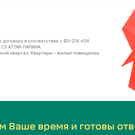
 договору в соответствии с ФЗ-214 «Об
 СЗ АТОМ-ПАРИНА
.
чной квартал. Квартиры – жилые помещения
м Ваше время и готовы отв