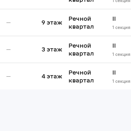
1
секция
Речной
II
9
этаж
—
квартал
очере
1
секция
Речной
II
3
этаж
—
квартал
очере
1
секция
Речной
II
4
этаж
—
квартал
очере
1
секция