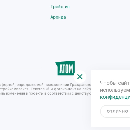
Трейд-ин
Аренда
Чтобы сайт
й офертой, определяемой положениями Гражданского кодекса Российск
стройкомплекс». Текстовый и фотоконтент на сайте не является публи
используем
ть изменения в проекты в соответствии с действующим законодательст
конфиденц
ОТЛИЧНО