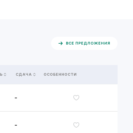
ВСЕ ПРЕДЛОЖЕНИЯ
ОСОБЕННОСТИ
Ь
СДАЧА
-
дь
-
дь