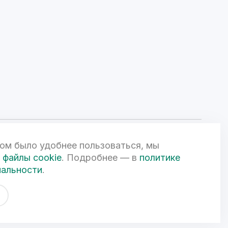
ом было удобнее пользоваться, мы
ой Федерации и может быть изменена по усмотрению компании.
чной офертой. 3D-визуализации объектов жилой и коммерческой
файлы cookie
. Подробнее — в
политике
вом
иальности
.