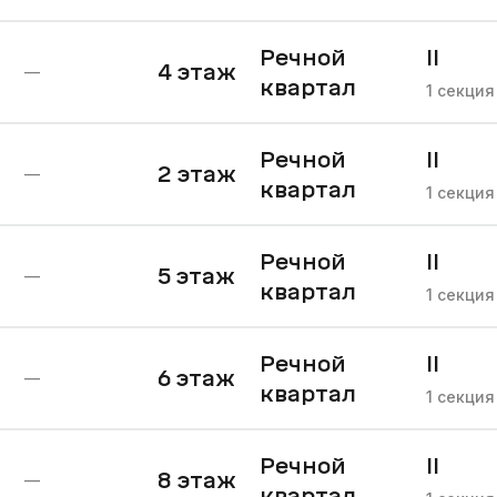
Речной
II
4
этаж
—
квартал
очере
1
секция
Речной
II
2
этаж
—
квартал
очере
1
секция
Речной
II
5
этаж
—
квартал
очере
1
секция
Речной
II
6
этаж
—
квартал
очере
1
секция
Речной
II
8
этаж
—
квартал
очере