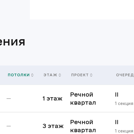
ения
ПОТОЛКИ
ЭТАЖ
ПРОЕКТ
ОЧЕРЕД
Речной
II
1
этаж
—
квартал
очере
1
секция
Речной
II
3
этаж
—
квартал
очере
1
секция