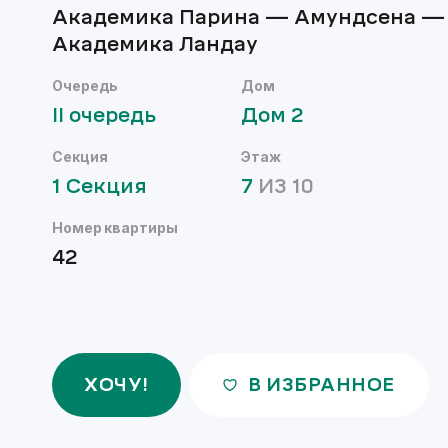
Академика Парина — Амундсена —
Академика Ландау
Очередь
Дом
II
очередь
Дом
2
Секция
Этаж
1
Секция
7
ИЗ
10
Номер квартиры
42
ХОЧУ!
В ИЗБРАННОЕ