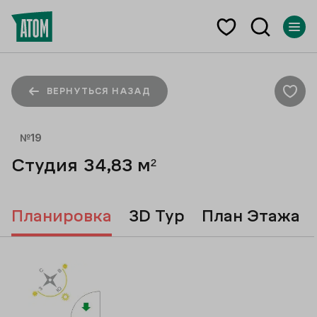
ВЕРНУТЬСЯ НАЗАД
№
19
Студия
34,83
м²
Планировка
3D Тур
План Этажа