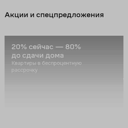
Акции и спецпредложения
20% сейчас — 80%
В
до сдачи дома
н
«
Квартиры в беспроцентную
рассрочку
Ж
о