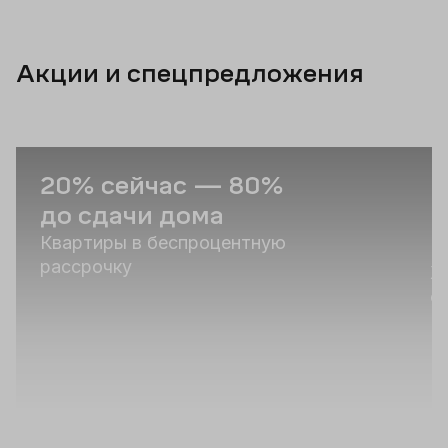
Акции и спецпредложения
20% сейчас — 80%
В
до сдачи дома
н
«
Квартиры в беспроцентную
рассрочку
Ж
о