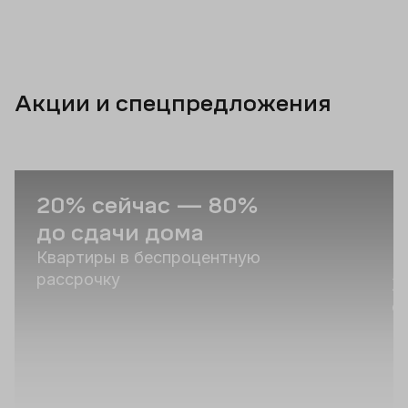
Акции и спецпредложения
20% сейчас — 80%
В
до сдачи дома
н
«
Квартиры в беспроцентную
рассрочку
Ж
о