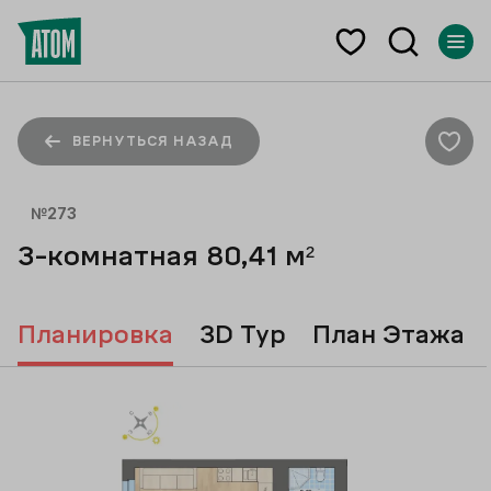
ВЕРНУТЬСЯ НАЗАД
№
273
3-комнатная
80,41
м²
Планировка
3D Тур
План Этажа