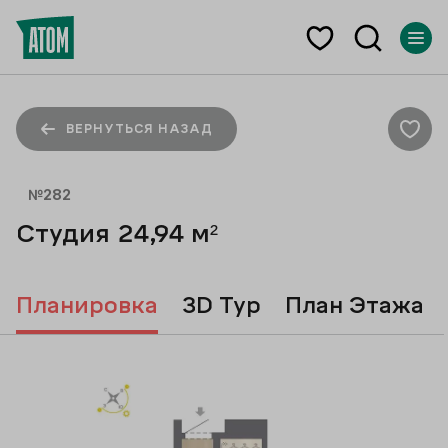
ВЕРНУТЬСЯ НАЗАД
№
282
Студия
24,94
м²
Планировка
3D Тур
План Этажа