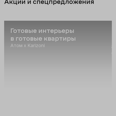
Акции и спецпредложения
Готовые интерьеры
С
в готовые квартиры
н
а
Атом х Karizoni
С