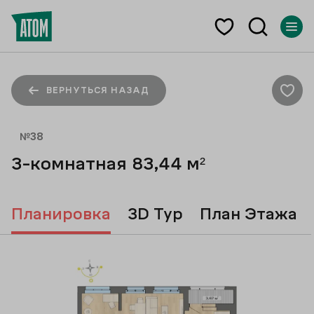
ВЕРНУТЬСЯ НАЗАД
№
38
3-комнатная
83,44
м²
Планировка
3D Тур
План Этажа