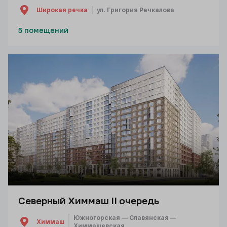
Широкая речка
ул. Григория Речкалова
5 помещений
Северный Химмаш II очередь
Южногорская — Славянская —
Химмаш
Химмашевская