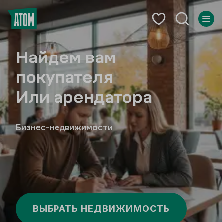
овой
Найдем вам
Аренда
покупателя
отдельнос
ческом
Или арендатора
здания
редзаказ
Бизнес-недвижимости
В центре Екатеринбур
О ПРОЕКТЕ
ЯВКУ
ВЫБРАТЬ НЕДВИЖИМОСТЬ
ПОДРОБНЕЕ