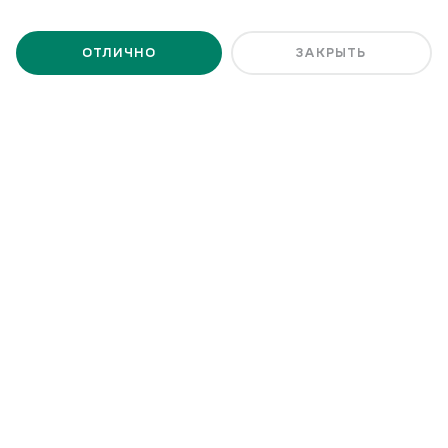
АКН «АТОМСТРОЙКОМПЛЕКС»
АГЕНТСТВО КОММЕРЧЕСКОЙ НЕДВИЖИМОСТИ
ОТЛИЧНО
ЗАКРЫТЬ
«АТОМСТРОЙКОМПЛЕКС»
г. Екатеринбург, ул. Белинского, 
39
ПОКАЗАТЬ НА КАРТЕ
пн-пт: 08:00—20:00 сб: 10:00—
17:00
+7 (343) 224-42-42
ПЕРЕЗВОНИТЕ МНЕ