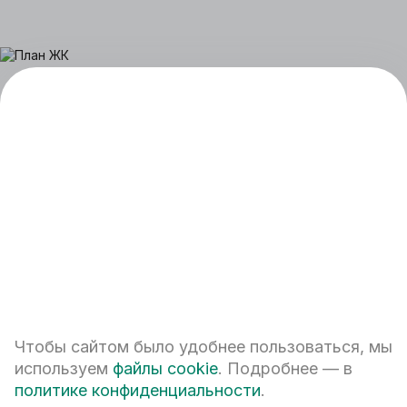
+7 (343) 224-42-42
Чтобы сайтом было удобнее пользоваться, мы
Екатеринбург, ул. Белинского, 39
используем
файлы cookie
. Подробнее — в
Наш график работы
политике конфиденциальности
.
пн - пт: 08:00 – 20:00