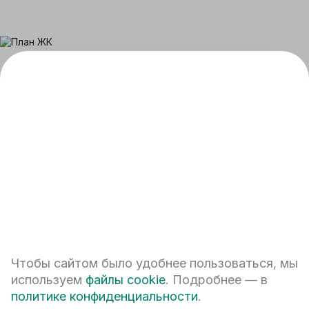
+7 (343) 224-42-42
Чтобы сайтом было удобнее пользоваться, мы
Екатеринбург, ул. Белинского, 39
используем
файлы cookie
. Подробнее — в
Наш график работы
политике конфиденциальности
.
пн - пт: 08:00 – 20:00