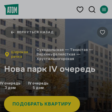
ВЕРНУТЬСЯ НАЗАД
Суходольская — Тенистая —
Широкая
Верхнеуфалейсткая —
речка
Хрустальногорская
Нова парк IV очередь
IV
очередь
IV
очередь
3
дом
5
дом
ПОДОБРАТЬ КВАРТИРУ