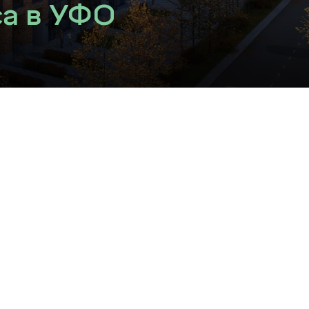
а в УФО