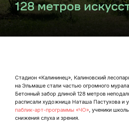
128 метров искусс
Стадион «Калининец», Калиновский лесопарк
на Эльмаше стали частью огромного мурала
Бетонный забор длиной 128 метров неподал
расписали художница Наташа Пастухова и у
паблик-арт-программы «ЧО»
, ученики школ
снижения слуха и зрения.