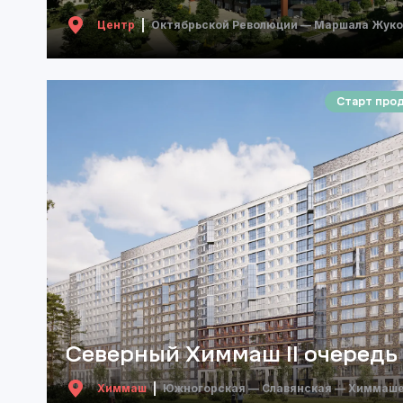
Центр
Октябрьской Революции — Маршала Жуко
Старт про
Северный Химмаш II очередь
Химмаш
Южногорская — Славянская — Химмаш