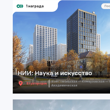
1 награда
Urban Awards
По
НИИ: Наука и искусство
Комсомольская — Комвузовская — 
Втузгородок
Академическая