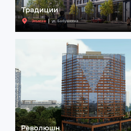
Традиции
Эльмаш
ул. Бабушкина
Революшн