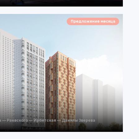
Предложение месяца
а — Раевского — Ирбитская — Данилы Зверева