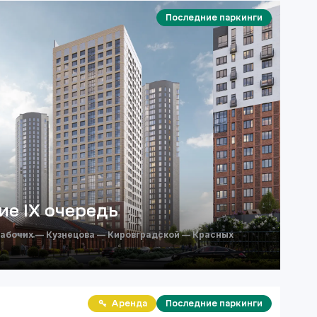
Последние паркинги
ие IX очередь
рабочих — Кузнецова — Кировградской — Красных
Аренда
Последние паркинги