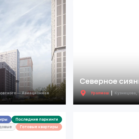
Северное сияни
зовского — Авиационная
Уралмаш
Кузнецова, 
тиры
Последние паркинги
довые
Готовые квартиры