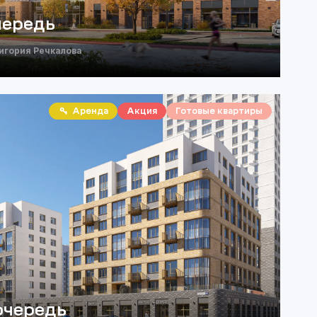
чередь
ригория Речкалова
Аренда
Акция
Готовые квартиры
очередь