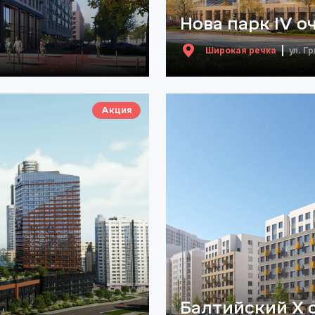
Нова парк IV о
Широкая речка
ул. Г
Акция
Балтийский X 