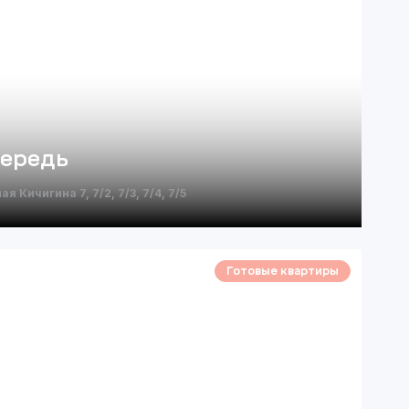
чередь
ая Кичигина 7, 7/2, 7/3, 7/4, 7/5
Готовые квартиры