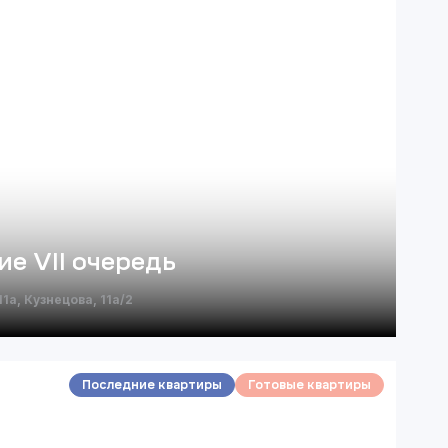
е VII очередь
11а, Кузнецова, 11а/2
Последние квартиры
Готовые квартиры