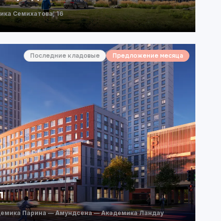
ика Семихатова, 16
Последние кладовые
Предложение месяца
л
емика Парина — Амундсена — Академика Ландау