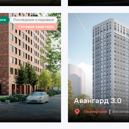
нги
Последние кладовые
Готовые квартиры
Авангард 3.0
Пионерский
Вилонов