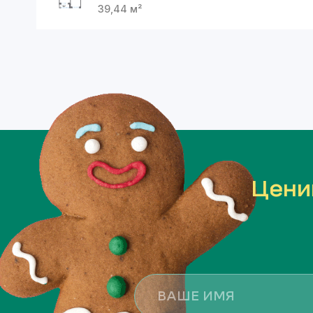
39,44
м²
Цени