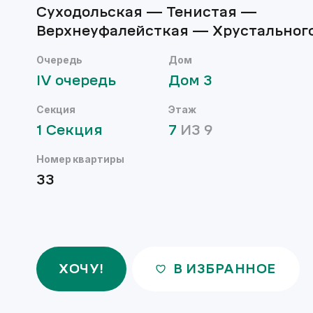
Суходольская — Тенистая —
Верхнеуфалейсткая — Хрустальног
Очередь
Дом
IV
очередь
Дом
3
Секция
Этаж
1
Секция
7
ИЗ
9
Номер квартиры
33
ХОЧУ!
В ИЗБРАННОЕ