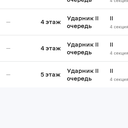
4
секци
Ударник II
II
4
этаж
—
очередь
очере
4
секци
Ударник II
II
4
этаж
—
очередь
очере
4
секци
Ударник II
II
5
этаж
—
очередь
очере
4
секци