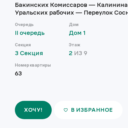
Бакинских Комиссаров — Калинин
Уральских рабочих — Переулок Сос
Очередь
Дом
II
очередь
Дом
1
Секция
Этаж
3
Секция
2
ИЗ
9
Номер квартиры
63
ХОЧУ!
В ИЗБРАННОЕ