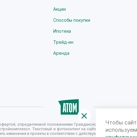
Акции
Способы покупки
Ипотека
Трейд-ин
Аренда
Чтобы сайт
й офертой, определяемой положениями Гражданского кодекса Российск
стройкомплекс». Текстовый и фотоконтент на сайте не является публи
используем
ть изменения в проекты в соответствии с действующим законодательст