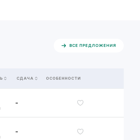
ВСЕ ПРЕДЛОЖЕНИЯ
ОСОБЕННОСТИ
Ь
СДАЧА
-
дь
я
-
дь
я