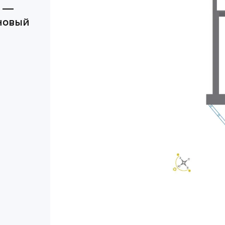
а —
новый