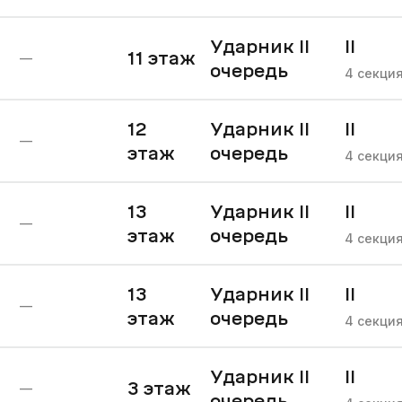
Ударник II
II
11
этаж
—
очередь
очере
4
секци
12
Ударник II
II
—
этаж
очередь
очере
4
секци
13
Ударник II
II
—
этаж
очередь
очере
4
секци
13
Ударник II
II
—
этаж
очередь
очере
4
секци
Ударник II
II
3
этаж
—
очередь
очере