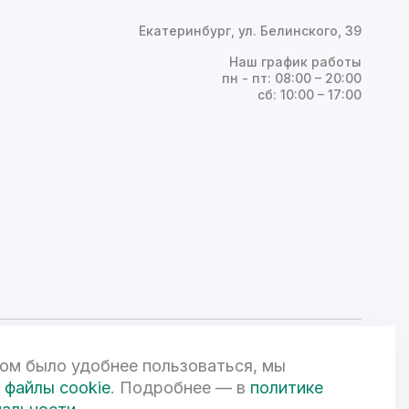
Екатеринбург, ул. Белинского, 39
Наш график работы
пн - пт: 08:00 – 20:00
сб: 10:00 – 17:00
ом было удобнее пользоваться, мы
ой Федерации и может быть изменена по усмотрению компании.
чной офертой. 3D-визуализации объектов жилой и коммерческой
файлы cookie
. Подробнее — в
политике
вом