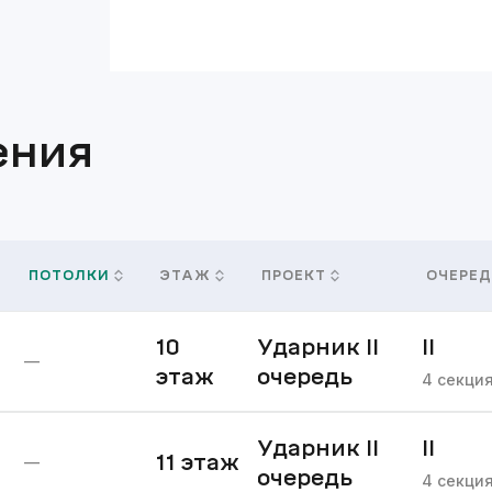
ения
ПОТОЛКИ
ЭТАЖ
ПРОЕКТ
ОЧЕРЕД
10
Ударник II
II
—
этаж
очередь
очере
4
секци
Ударник II
II
11
этаж
—
очередь
очере
4
секци