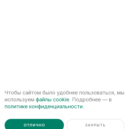
+7
ПЕРЕЗВОНИТЕ МНЕ
Я даю
согласие на обработку персональных данных
Чтобы сайтом было удобнее пользоваться, мы
Я ознакомлен с
Политикой обработки персональных данных
используем
файлы cookie
. Подробнее — в
политике конфиденциальности
.
ОТЛИЧНО
ЗАКРЫТЬ