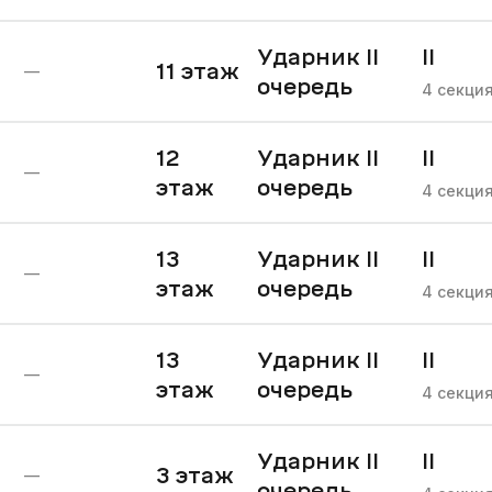
Ударник II
II
11
этаж
—
очередь
очере
4
секци
12
Ударник II
II
—
этаж
очередь
очере
4
секци
13
Ударник II
II
—
этаж
очередь
очере
4
секци
13
Ударник II
II
—
этаж
очередь
очере
4
секци
Ударник II
II
3
этаж
—
очередь
очере