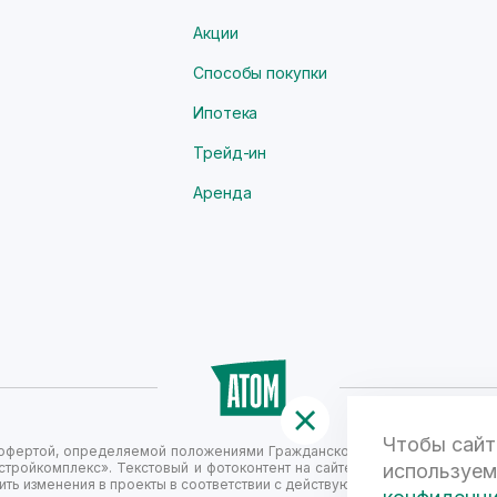
Акции
Способы покупки
Ипотека
Трейд-ин
Аренда
Чтобы сайт
й офертой, определяемой положениями Гражданского кодекса Российск
стройкомплекс». Текстовый и фотоконтент на сайте не является публи
используем
ть изменения в проекты в соответствии с действующим законодательст