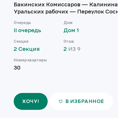
Бакинских Комиссаров — Калинин
Уральских рабочих — Переулок Сос
Очередь
Дом
II
очередь
Дом
1
Секция
Этаж
2
Секция
2
ИЗ
9
Номер квартиры
30
ХОЧУ!
В ИЗБРАННОЕ