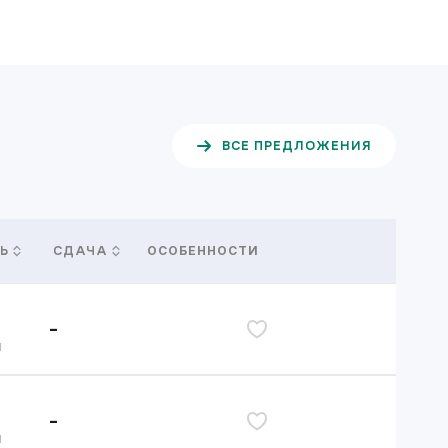
ВСЕ ПРЕДЛОЖЕНИЯ
ОСОБЕННОСТИ
Ь
СДАЧА
-
дь
я
-
дь
я