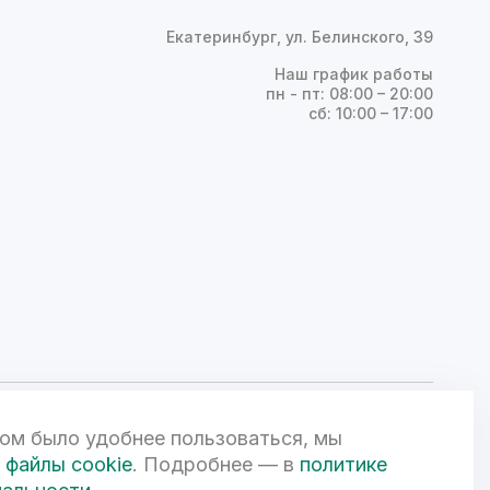
Екатеринбург, ул. Белинского, 39
Наш график работы
пн - пт: 08:00 – 20:00
сб: 10:00 – 17:00
ом было удобнее пользоваться, мы
ой Федерации и может быть изменена по усмотрению компании.
чной офертой. 3D-визуализации объектов жилой и коммерческой
файлы cookie
. Подробнее — в
политике
вом