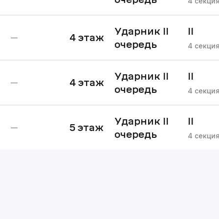
4
секци
Ударник II
II
4
этаж
—
очередь
очере
4
секци
Ударник II
II
4
этаж
—
очередь
очере
4
секци
Ударник II
II
5
этаж
—
очередь
очере
4
секци