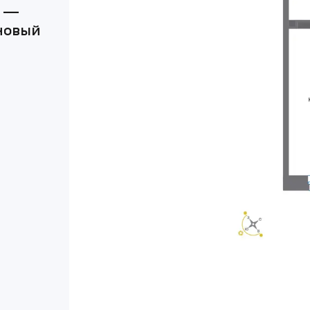
а —
новый