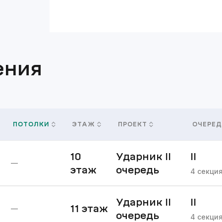
ения
ПОТОЛКИ
ЭТАЖ
ПРОЕКТ
ОЧЕРЕД
10
Ударник II
II
—
этаж
очередь
очере
4
секци
Ударник II
II
11
этаж
—
очередь
очере
4
секци