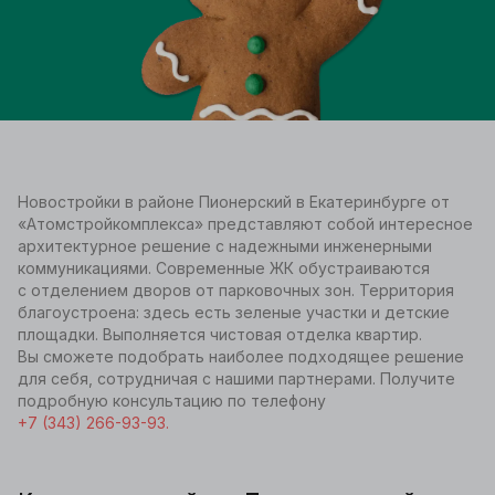
Новостройки в районе Пионерский в Екатеринбурге от
«Атомстройкомплекса» представляют собой интересное
архитектурное решение с надежными инженерными
коммуникациями. Современные ЖК обустраиваются
с отделением дворов от парковочных зон. Территория
благоустроена: здесь есть зеленые участки и детские
площадки. Выполняется чистовая отделка квартир.
Вы сможете подобрать наиболее подходящее решение
для себя, сотрудничая с нашими партнерами. Получите
подробную консультацию по телефону
+7 (343) 266-93-93.