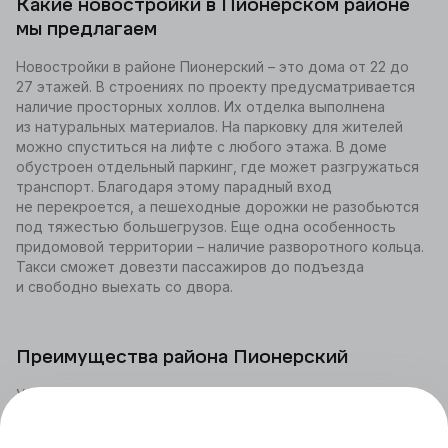
Какие новостройки в Пионерском районе
мы предлагаем
Новостройки в районе Пионерский – это дома от 22 до
27 этажей. В строениях по проекту предусматривается
наличие просторных холлов. Их отделка выполнена
из натуральных материалов. На парковку для жителей
можно спуститься на лифте с любого этажа. В доме
обустроен отдельный паркинг, где может разгружаться
транспорт. Благодаря этому парадный вход
не перекроется, а пешеходные дорожки не разобьются
под тяжестью большегрузов. Еще одна особенность
придомовой территории – наличие разворотного кольца.
Такси сможет довезти пассажиров до подъезда
и свободно выехать со двора.
Преимущества района Пионерский
У нас вы можете купить квартиру в новостройке
Пионерского района с площадью от 22,8 до 118,58 кв.м.,
выбрав жилье с удобной планировкой. Преимущества