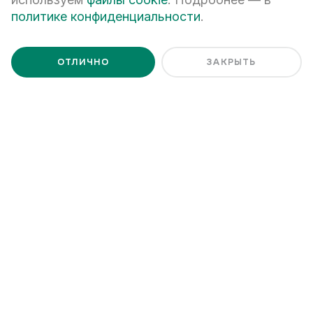
политике конфиденциальности
.
Почему покупатели выбирают новостройки
от «Атомстройкомплекса»
ОТЛИЧНО
ЗАКРЫТЬ
«Атомстройкомплекс» - застройщик в Екатеринбурга
и Свердловской области, обеспечивающий тщательный
контроль за каждым этапом строительства –
от согласования проекта до сдачи объекта под
заселение. У нас имеются собственный парк
строительной техники и подрядные организации,
выполняющие узкоспециализированные задачи.
Благодаря этому достигается высокое качество
многоэтажных строений. Каждый объект сдается в четко
установленные сроки. Хотите узнать подробности?
Мы готовы проконсультировать вас по телефону
+7 (343) 266-93-93.
+7 (343) 266-93-93