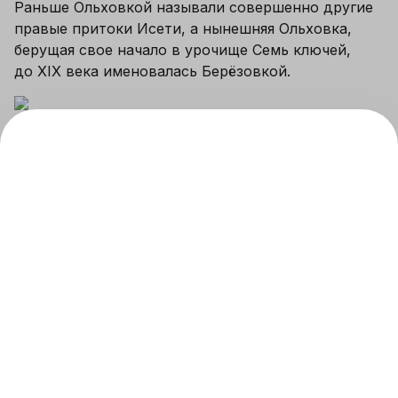
Раньше Ольховкой называли совершенно другие 
правые притоки Исети, а нынешняя Ольховка, 
берущая свое начало в урочище Семь ключей, 
до XIX века именовалась Берёзовкой.
Когда в Екатеринбурге построили плотину 
и появился пруд, устье Ольховки в северной его 
части образовало мыс. Говорят, тогда на нем 
разместилась дача Главного командира 
Уральских горных заводов (на фото). 
Кстати, Ольховка – единственная речка, которая 
в 1990-е годы еще впадала в городской пруд. 
В 1824 году реку перегородили плотиной, а ее 
подпорная стенка дошла до наших дней и даже 
признана памятником архитектуры федерального 
значения.