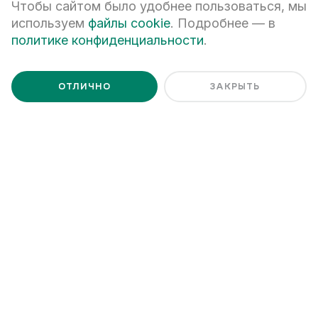
Чтобы сайтом было удобнее пользоваться, мы
Статьи
используем
файлы cookie
. Подробнее — в
политике конфиденциальности
.
ОТЛИЧНО
ЗАКРЫТЬ
Читайте также
СТАТЬИ
23 АВГУСТА 2021
СТАТЬИ
Живой квартал LIVE — в числе
Вкусный,
лучших в России!
Гайд по
Победа в номинации
Residen