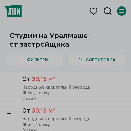
Студии на Уралмаше
от застройщика
ФИЛЬТРЫ
СОРТИРОВКА
Ст
30,13
м²
—
Народные кварталы III очередь
III
оч.,
1
секц.
2
этаж
Ст
30,13
м²
—
Народные кварталы III очередь
III
оч.,
1
секц.
3
этаж