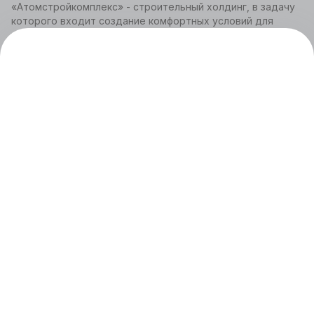
«Атомстройкомплекс» - строительный холдинг, в задачу
которого входит создание комфортных условий для
жителей современного города. Обратившись к нам,
вы можете купить квартиру-студию на Уралмаш
от застройщика стоимостью от 5,9 млн руб. Площадь –
от 28,23 м2. Определитесь, какая планировка нужна,
на каком этаже вы хотите жить – менеджер покажет
подходящие варианты. Просто оставьте контактные
данные на сайте или позвоните –
+7 (343) 266-93-93
.
Чем привлекателен район Уралмаш?
Приобретение студии на Уралмаш – решение
покупателей, оценивших достоинства района:
метро расположено в 5-10 минутах пешей
прогулки;
поблизости находится летний парк;
школы и детские сады расположены в шаговой
доступности;