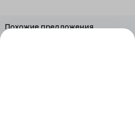
Похожие предложения
1к
41,62
м²
6,05 млн
₽
Северный Химмаш II очередь
II
оч.,
1
секц.
2
этаж
1к
61,6
м²
8,55 млн
₽
Северный Химмаш II очередь
II
оч.,
1
секц.
2
этаж
1к
41,59
м²
6,05 млн
₽
Северный Химмаш II очередь
II
оч.,
1
секц.