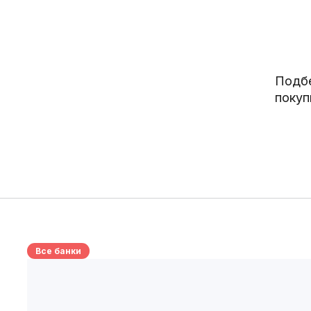
Подбе
покуп
Все банки