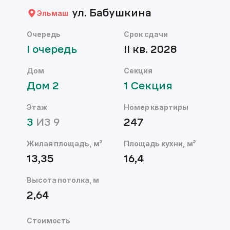
ул. Бабушкина
Эльмаш
Очередь
Срок сдачи
I
очередь
II кв. 2028
Дом
Секция
Дом
2
1
Секция
Этаж
Номер квартиры
3
ИЗ
9
247
Жилая площадь, м²
Площадь кухни, м²
13,35
16,4
Высота потолка, м
2,64
Стоимость