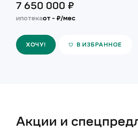
7 650 000
₽
ипотека
от
-
₽/мес
ХОЧУ!
В ИЗБРАННОЕ
Акции и спецпред