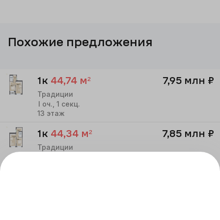
Похожие предложения
1к
44,74
м²
7,95 млн
₽
Традиции
I
оч.,
1
секц.
13
этаж
1к
44,34
м²
7,85 млн
₽
Традиции
I
оч.,
1
секц.
13
этаж
1к
42,13
м²
7,60 млн
₽
Традиции
I
оч.,
1
секц.
13
этаж