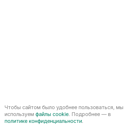
Брошюра
Открыть брошюру
ООО АН «АТОМ», г. Екатеринбург, ул. Белинского, 39, тел. (343)
363–89–04, является агентом по реализации помещений
мом объекте: Свердловская область, г.
в рекламируе
Екатеринбург, ул. Бабушкина. Договор
в соответствии
с 214-ФЗ РФ «Об участии в долевом строительстве...».
Проектная декларация на сайте
наш.дом.рф
«Традиции
». Застройщик: ООО СЗ
Чтобы сайтом было удобнее пользоваться, мы
«Атомстройкомплекс-Бабушкина». Помещения —
используем
файлы cookie
. Подробнее — в
квартиры — жилые помещения, объекты долево
го
строительства. Текстовый и фотоконтент, 3D-
политике конфиденциальности
.
визуализации объектов жилой и коммерческой