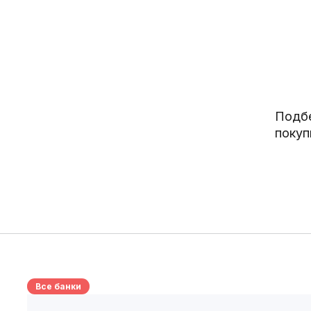
Подбе
покуп
Все банки