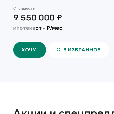
Стоимость
9 550 000
₽
ипотека
от
-
₽/мес
ХОЧУ!
В ИЗБРАННОЕ
Акции и спецпред