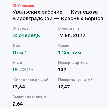
Уралмаш
Уральских рабочих — Кузнецова —
Кировградской — Красных Борцов
Очередь
Срок сдачи
IX
очередь
IV кв. 2027
Дом
Секция
Дом
1
1
Секция
Этаж
Номер квартиры
18
ИЗ
25
142
Жилая площадь, м²
Площадь кухни, м²
13,64
17,47
Высота потолка, м
2,64