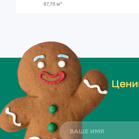
87,76
м²
Цени