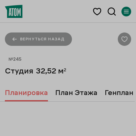
ВЕРНУТЬСЯ НАЗАД
№
245
Студия
32,52
м²
Планировка
План Этажа
Генплан