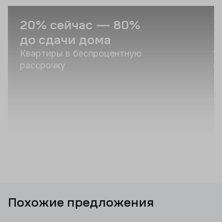
20% сейчас — 80%
С
до сдачи дома
и
Квартиры в беспроцентную
1
рассрочку
о
Похожие предложения