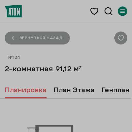
ВЕРНУТЬСЯ НАЗАД
№
124
2-комнатная
91,12
м²
Планировка
План Этажа
Генплан