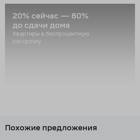
20% сейчас — 80%
С
до сдачи дома
и
Квартиры в беспроцентную
1
рассрочку
о
Похожие предложения