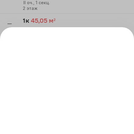
II
оч.,
1
секц.
2
этаж
1к
45,05
м²
—
Речной квартал
II
оч.,
1
секц.
2
этаж
ВСЕ КВАРТИРЫ
Реализация строящихся объектов осуществляется
по договору в соответствии с ФЗ-214 «Об участии
в долевом строительстве», застройщик
ООО СЗ АТОМ-
ПАРИНА
.
Проектная декларация на сайте:
наш.дом.рф
.
ЖК Речной квартал. Квартиры – жилые помещения
объекты долевого строительства.