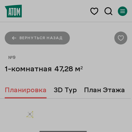
ВЕРНУТЬСЯ НАЗАД
№
9
1-комнатная
47,28
м²
Планировка
3D Тур
План Этажа