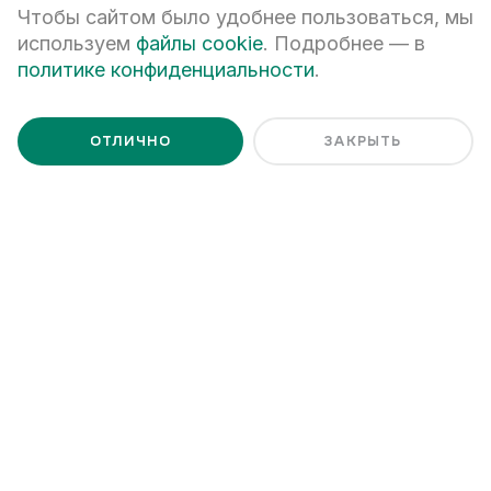
Чтобы сайтом было удобнее пользоваться, мы
используем
файлы cookie
. Подробнее — в
Я даю
согласие на обработку персональных данных
Я ознакомлен с
Политикой обработки персональных данных
политике конфиденциальности
.
ОТЛИЧНО
ЗАКРЫТЬ
+7 (343) 266-93-93
Екатеринбург, ул. Белинского, 39
Наш график работы
пн - пт: 08:00 – 20:00