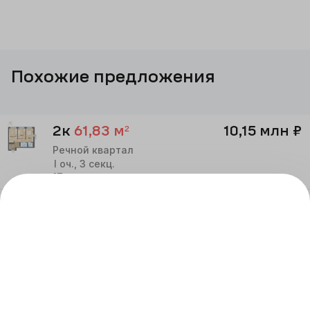
Похожие предложения
2к
61,83
м²
10,15 млн
₽
Речной квартал
I
оч.,
3
секц.
17
этаж
2к
70,56
м²
10,60 млн
₽
Речной квартал
I
оч.,
3
секц.
20
этаж
2к
59,96
м²
10,15 млн
₽
Речной квартал