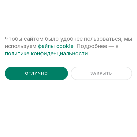
в долевом строительстве», застройщик
ООО СЗ АТОМ-
ПАРИНА
.
Проектная декларация на сайте:
наш.дом.рф
.
Квартиры – жилые помещения.
Чтобы сайтом было удобнее пользоваться, мы
используем
файлы cookie
. Подробнее — в
политике конфиденциальности
.
Ценим Ваше время и готовы
ответить на все вопросы
ОТЛИЧНО
ЗАКРЫТЬ
+7