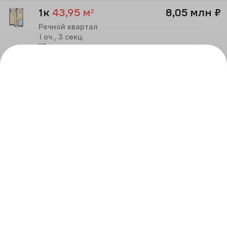
1к
43,95
м²
8,05 млн
₽
Речной квартал
I
оч.,
3
секц.
17
этаж
1к
43,88
м²
7,95 млн
₽
Речной квартал
I
оч.,
3
секц.
18
этаж
1к
44,82
м²
7,85 млн
₽
Речной квартал
I
оч.,
3
секц.
20
этаж
1к
43,58
м²
7,95 млн
₽
Речной квартал
I
оч.,
3
секц.
20
этаж