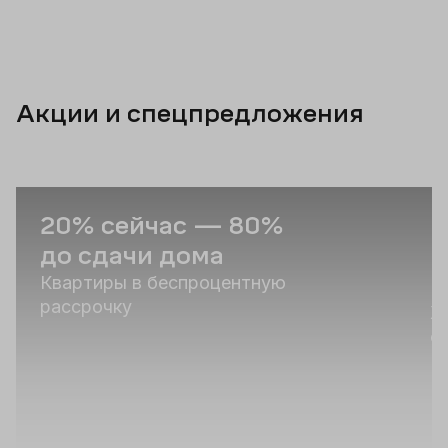
Акции и спецпредложения
20% сейчас — 80%
В
до сдачи дома
н
«
Квартиры в беспроцентную
рассрочку
Ж
о