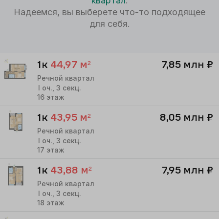
квартал
.
Надеемся, вы выберете что-то подходящее
для себя.
1к
44,97
м²
7,85 млн
₽
Речной квартал
I
оч.,
3
секц.
16
этаж
1к
43,95
м²
8,05 млн
₽
Речной квартал
I
оч.,
3
секц.
17
этаж
1к
43,88
м²
7,95 млн
₽
Речной квартал
I
оч.,
3
секц.
18
этаж