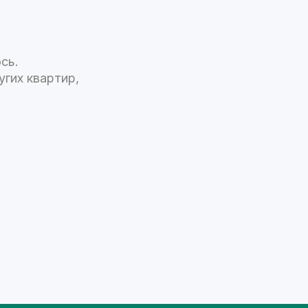
сь.
гих квартир,