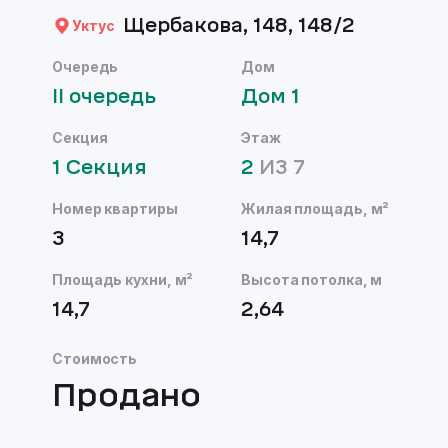
Щербакова, 148, 148/2
Уктус
Очередь
Дом
II
очередь
Дом
1
Секция
Этаж
1
Секция
2
ИЗ
7
Номер квартиры
Жилая площадь, м²
3
14,7
Площадь кухни, м²
Высота потолка, м
14,7
2,64
Стоимость
Продано