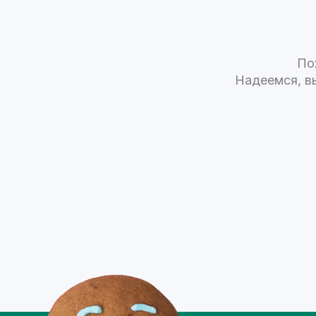
По
Надеемся, в