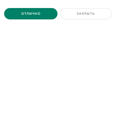
АКН «АТОМСТРОЙКОМПЛЕКС»
АГЕНТСТВО КОММЕРЧЕСКОЙ НЕДВИЖИМОСТИ
ОТЛИЧНО
ЗАКРЫТЬ
«АТОМСТРОЙКОМПЛЕКС»
г. Екатеринбург, ул. Белинского, 
39
ПОКАЗАТЬ НА КАРТЕ
пн-пт: 08:00—20:00 сб: 10:00—
17:00
+7 (343) 224-42-42
ПЕРЕЗВОНИТЕ МНЕ