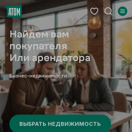
овой
Найдем вам
Аренда
покупателя
отдельнос
ческом
Или арендатора
здания
редзаказ
Бизнес-недвижимости
В центре Екатеринбур
О ПРОЕКТЕ
ЯВКУ
ВЫБРАТЬ НЕДВИЖИМОСТЬ
ПОДРОБНЕЕ