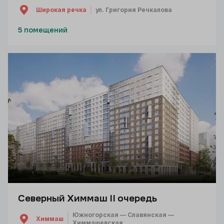
Широкая речка
ул. Григория Речкалова
5 помещений
Северный Химмаш II очередь
Южногорская — Славянская —
Химмаш
Химмашевская