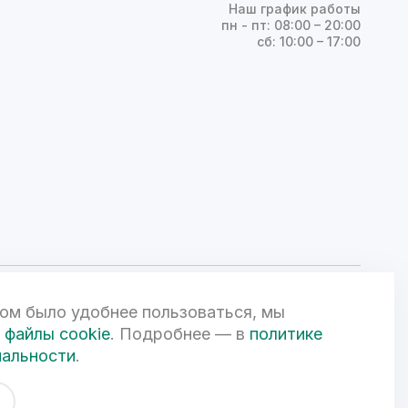
Наш график работы
пн - пт: 08:00 – 20:00
сб: 10:00 – 17:00
ом было удобнее пользоваться, мы
ой Федерации и может быть изменена по усмотрению компании.
чной офертой. 3D-визуализации объектов жилой и коммерческой
файлы cookie
. Подробнее — в
политике
вом
иальности
.