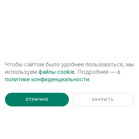
Я даю
согласие на обработку персональных данных
Я ознакомлен с
Политикой обработки персональных данных
Чтобы сайтом было удобнее пользоваться, мы
используем
файлы cookie
. Подробнее — в
политике конфиденциальности
.
ОТЛИЧНО
ЗАКРЫТЬ
+7 (343) 266-93-93
Екатеринбург, ул. Белинского, 39
Наш график работы
пн - пт: 08:00 – 20:00