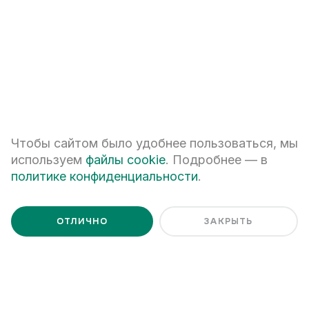
Я даю
согласие на обработку персональных данных
Я ознакомлен с
Политикой обработки персональных данных
Чтобы сайтом было удобнее пользоваться, мы
используем
файлы cookie
. Подробнее — в
политике конфиденциальности
.
ОТЛИЧНО
ЗАКРЫТЬ
+7 (343) 266-93-93
Екатеринбург, ул. Белинского, 39
Наш график работы
пн - пт: 08:00 – 20:00