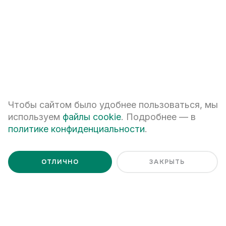
Я даю
согласие на обработку персональных данных
Я ознакомлен с
Политикой обработки персональных данных
Чтобы сайтом было удобнее пользоваться, мы
используем
файлы cookie
. Подробнее — в
политике конфиденциальности
.
ОТЛИЧНО
ЗАКРЫТЬ
+7 (343) 266-93-93
Екатеринбург, ул. Белинского, 39
Наш график работы
пн - пт: 08:00 – 20:00