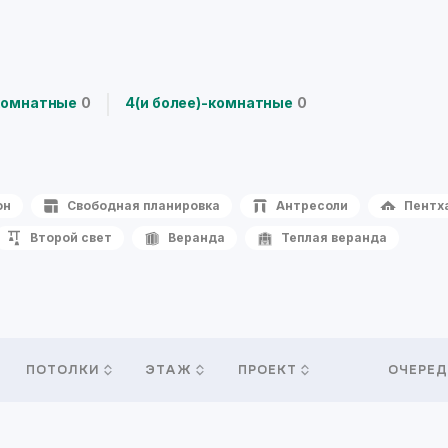
комнатные
0
4(и более)-комнатные
0
он
Свободная планировка
Антресоли
Пентх
Второй свет
Веранда
Теплая веранда
ПОТОЛКИ
ЭТАЖ
ПРОЕКТ
ОЧЕРЕД