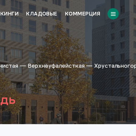
КИНГИ
КЛАДОВЫЕ
КОММЕРЦИЯ
нистая — Верхнеуфалейсткая — Хрустального
едь