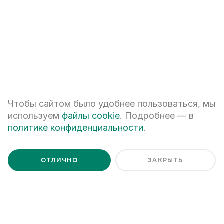
Я даю
согласие на обработку персональных данных
Я ознакомлен с
Политикой обработки персональных данных
Чтобы сайтом было удобнее пользоваться, мы
используем
файлы cookie
. Подробнее — в
политике конфиденциальности
.
ОТЛИЧНО
ЗАКРЫТЬ
+7 (343) 266-93-93
Екатеринбург, ул. Белинского, 39
Наш график работы
пн - пт: 08:00 – 20:00