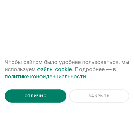
Я даю
согласие на обработку персональных данных
Я ознакомлен с
Политикой обработки персональных данных
Чтобы сайтом было удобнее пользоваться, мы
используем
файлы cookie
. Подробнее — в
политике конфиденциальности
.
ОТЛИЧНО
ЗАКРЫТЬ
+7 (343) 266-93-93
Екатеринбург, ул. Белинского, 39
Наш график работы
пн - пт: 08:00 – 20:00