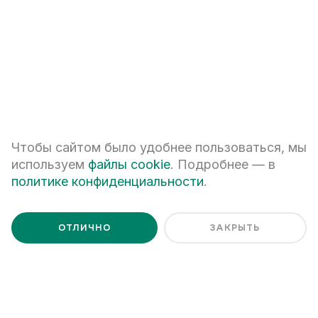
Я даю
согласие на обработку персональных данных
Я ознакомлен с
Политикой обработки персональных данных
Чтобы сайтом было удобнее пользоваться, мы
используем
файлы cookie
. Подробнее — в
политике конфиденциальности
.
ОТЛИЧНО
ЗАКРЫТЬ
+7 (343) 266-93-93
Екатеринбург, ул. Белинского, 39
Наш график работы
пн - пт: 08:00 – 20:00