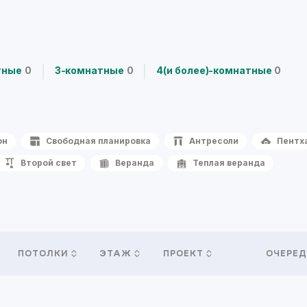
тные
0
3-комнатные
0
4(и более)-комнатные
0
он
Свободная планировка
Антресоли
Пентх
Второй свет
Веранда
Теплая веранда
ПОТОЛКИ
ЭТАЖ
ПРОЕКТ
ОЧЕРЕД