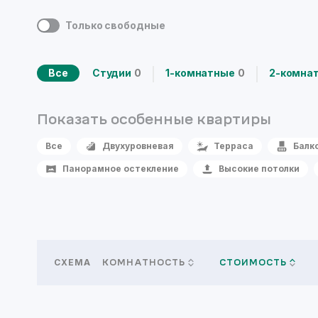
Только свободные
Все
Студии
0
1-комнатные
0
2-комна
Показать особенные
квартиры
Все
Двухуровневая
Терраса
Балк
Панорамное остекление
Высокие потолки
СХЕМА
КОМНАТНОСТЬ
СТОИМОСТЬ